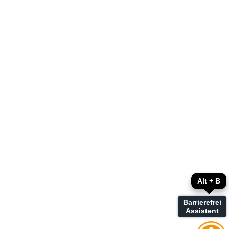
Alt + B
Barrierefrei
Assistent