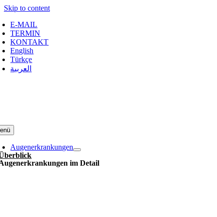
Skip to content
E-MAIL
TERMIN
KONTAKT
English
Türkçe
العربية
enü
Augenerkrankungen
Überblick
Augenerkrankungen im Detail