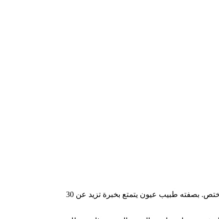
ليس بعيدا عن كورفورستيندام ، سيجد التأمين الصحي القانوني والمرضى الخاصون ممارسة سانوكولوس لطب العيون للدكتور كاهلي وفريقه المختص. بصفته طبيب عيون يتمتع بخبرة تزيد عن 30