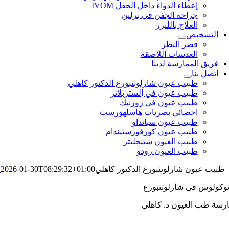
إعطاء الدواء داخل الحقل IVOM
جراحة الجفن في برلين
العلاج بالليزر
التشخيص
قصر النظر
العدسات اللاصقة
فريق الممارسة لدينا
اتصل بنا
طبيب عيون شارلوتنبورغ الدكتور كاهلي
طبيب عيون في إلستربلاتز
طبيب عيون في روزنيك
اخصائي بصريات هاسلهورست
طبيب عيون سبانداو
طبيب عيون كورفورستيندام
طبيب العيون شتيجليتز
طبيب العيون رودو
طبيب عيون شارلوتنبورغ الدكتور كاهلي
2026-01-30T08:29:32+01:00
w
وكولوس في شارلوتنبورغ
رسة طب العيون د. كاهلي