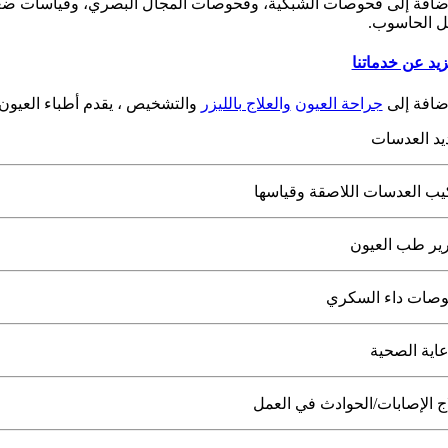
إضافة إلى فحوصات الشبكية، وفحوصات المجال البصري، وقياسات ضغط
 الحاسوب.
زيد عن خدماتنا
إضافة إلى
جراحة العيون
والعلاج بالليزر
والتشخيص ، يقدم أطباء العيون في Sanoculus أيضا الخدمات 
يد العدسات
يب العدسات اللاصقة وقياسها
رير طب العيون
صات داء السكري
عاية الصحية
ج الإصابات/الحوادث في العمل