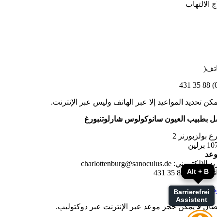
ج الالتهاب
اتف(
030
يمكن تحديد المواعيد إلا عبر الهاتف وليس عبر الإنترنت.
ل بطبيب العيون سانوكولوس شارلوتنبورغ
ع بولزبورنر 2
برلين
وعد
لإلكتروني: charlottenburg@sanoculus.de
Alt + B
03 / 88 35 431
ذج
Barrierefrei
Assistent
تصال
لا
يمكن حجز موعد عبر الإنترنت عبر دوكتوليب.