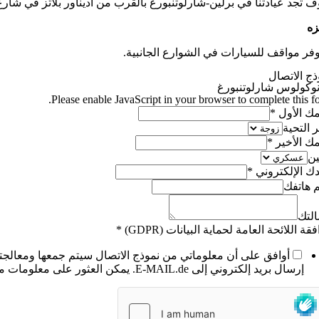
 تجد عيادتنا في برلين-شارلوتنبورغ بالقرب من أديناور بلاتز في شارع ب
زه
وفر مواقف للسيارات في الشوارع الجانبية.
ذج الاتصال
وكولوس شارلوتنبورغ
Please enable JavaScript in your browser to complete this fo
ك الأول
*
ر التحية
ك الأخير
*
ين
دك الإلكتروني
*
 هاتفك
لتك
قة اللائحة العامة لحماية البيانات (GDPR)
*
أوافق على أن معلوماتي من نموذج الاتصال سيتم جمعها ومعالجت
إرسال بريد إلكتروني إلى E-MAIL.de. يمكن العثور على معلومات مفصلة حول معالجة بيانات المستخدم في سياسة الخصوصية الخاصة بنا¹.