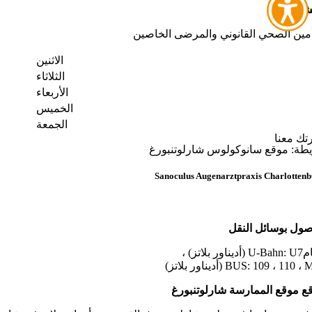
شاورات
أمين الصحي القانوني والمرضى الخاصين
الاثنين
الثلاثاء
الأربعاء
الخميس
الجمعة
رتك معنا
طة: موقع سانوكولوس شارلوتنبورغ
Sanoculus Augenarztpraxis Charlotten
صول بوسائل النقل
ناور بلاتز) ،
BUS: 109 ، 110  (أديناور بلاتز)
ع موقع الممارسة شارلوتنبورغ